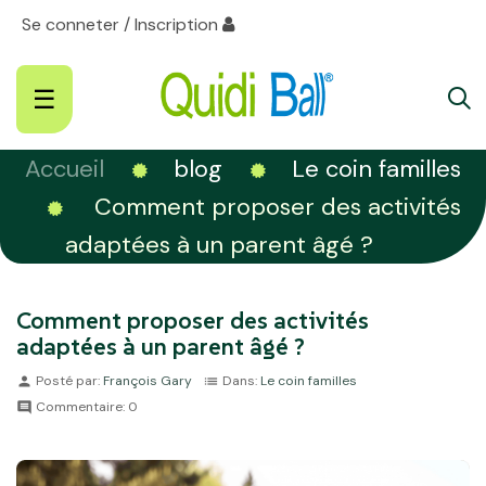
Se conneter / Inscription
Basculer
☰
la
navigation
Accueil
blog
Le coin familles
Comment proposer des activités
adaptées à un parent âgé ?
Comment proposer des activités
adaptées à un parent âgé ?
Posté par:
François Gary
Dans:
Le coin familles
person
list
Commentaire:
0
comment