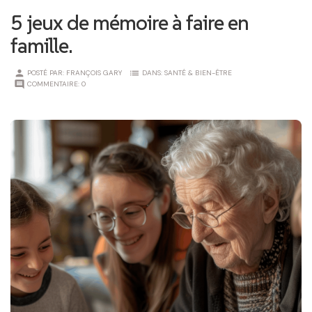
5 jeux de mémoire à faire en
famille.
person
list
POSTÉ PAR:
FRANÇOIS GARY
DANS:
SANTÉ & BIEN-ÊTRE
comment
COMMENTAIRE:
0