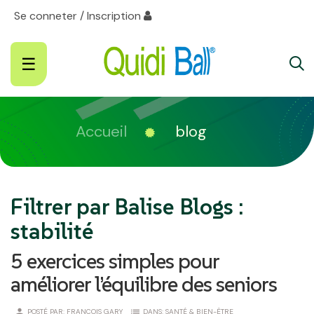
Se conneter / Inscription
Basculer
☰
la
navigation
Accueil
blog
Filtrer par Balise Blogs :
stabilité
5 exercices simples pour
améliorer l’équilibre des seniors
person
list
POSTÉ PAR:
FRANÇOIS GARY
DANS:
SANTÉ & BIEN-ÊTRE