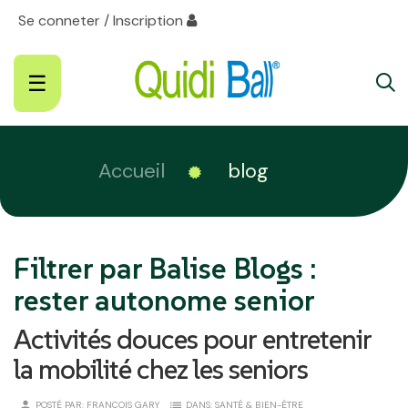
Se conneter / Inscription
Basculer
☰
la
navigation
Accueil
blog
Filtrer par Balise Blogs :
rester autonome senior
Activités douces pour entretenir
la mobilité chez les seniors
person
list
POSTÉ PAR:
FRANÇOIS GARY
DANS:
SANTÉ & BIEN-ÊTRE