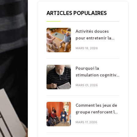
ARTICLES POPULAIRES
Activités douces
pour entretenir la
mobilité chez les
MARS 18, 2026
seniors
Pourquoi la
stimulation cognitive
est essentielle après
MARS 01, 2026
60 ans
Comment les jeux de
groupe renforcent la
santé mentale et le
MARS 17, 2026
bien être des seniors
?