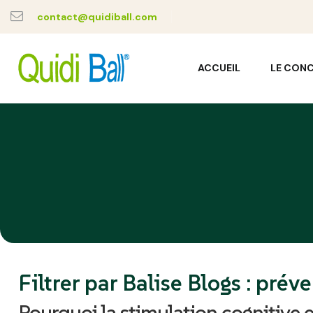
contact@quidiball.com
ACCUEIL
LE CON
Filtrer par Balise Blogs :
préve
Pourquoi la stimulation cognitive e