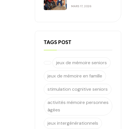
santé mentale et le
MARS 17, 2026
bien être des seniors
?
TAGS POST
jeux de mémoire seniors
jeux de mémoire en famille
stimulation cognitive seniors
activités mémoire personnes
âgées
jeux intergénérationnels