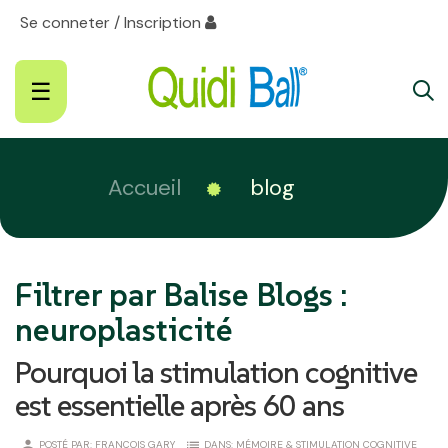
Se conneter / Inscription
Basculer
☰
la
navigation
Accueil
blog
Filtrer par Balise Blogs :
neuroplasticité
Pourquoi la stimulation cognitive
est essentielle après 60 ans
person
list
POSTÉ PAR:
FRANÇOIS GARY
DANS:
MÉMOIRE & STIMULATION COGNITIVE