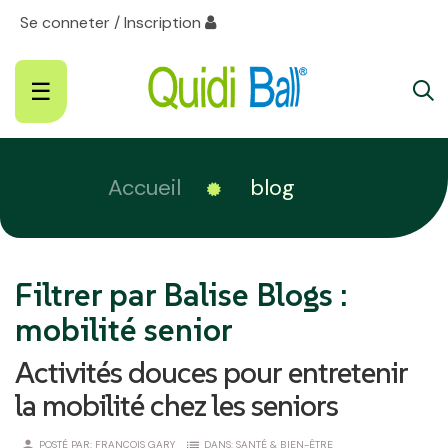
Se conneter / Inscription
Basculer
☰
la
navigation
Accueil
blog
Filtrer par Balise Blogs :
mobilité senior
Activités douces pour entretenir
la mobilité chez les seniors
person
list
POSTÉ PAR:
FRANÇOIS GARY
DANS:
SANTÉ & BIEN-ÊTRE