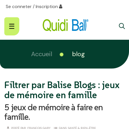
Se conneter / Inscription
Basculer
☰
la
navigation
Accueil
blog
Filtrer par Balise Blogs :
jeux
de mémoire en famille
5 jeux de mémoire à faire en
famille.
person
list
POSTÉ PAR:
FRANÇOIS GARY
DANS:
SANTÉ & BIEN-ÊTRE