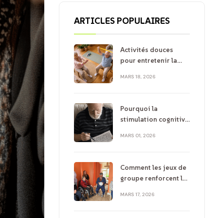
ARTICLES POPULAIRES
Activités douces
pour entretenir la
mobilité chez les
MARS 18, 2026
seniors
Pourquoi la
stimulation cognitive
est essentielle après
MARS 01, 2026
60 ans
Comment les jeux de
groupe renforcent la
santé mentale et le
MARS 17, 2026
bien être des seniors
?