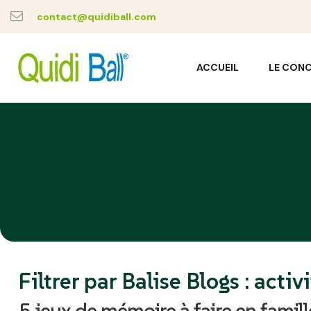
contact@quidiball.com
ACCUEIL
LE CON
Filtrer par Balise Blogs :
activ
5 jeux de mémoire à faire en famill