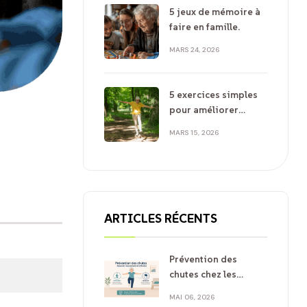
5 jeux de mémoire à
faire en famille.
MARS 24, 2026
5 exercices simples
pour améliorer
l’équilibre des
MARS 15, 2026
seniors
ARTICLES RÉCENTS
Prévention des
chutes chez les
seniors : pourquoi
MAI 06, 2026
associer mouvement