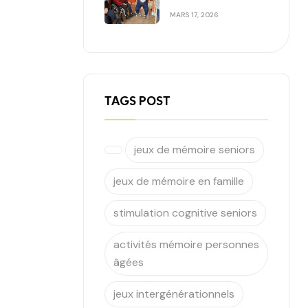
santé mentale et le
MARS 17, 2026
bien être des seniors
?
TAGS POST
jeux de mémoire seniors
jeux de mémoire en famille
stimulation cognitive seniors
activités mémoire personnes
âgées
jeux intergénérationnels