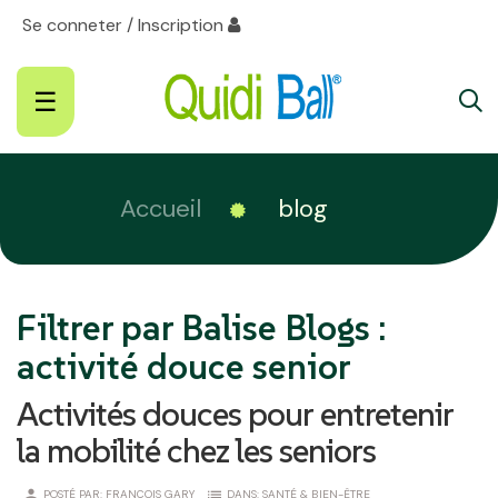
Se conneter / Inscription
Basculer
☰
la
navigation
Accueil
blog
Filtrer par Balise Blogs :
activité douce senior
Activités douces pour entretenir
la mobilité chez les seniors
person
list
POSTÉ PAR:
FRANÇOIS GARY
DANS:
SANTÉ & BIEN-ÊTRE