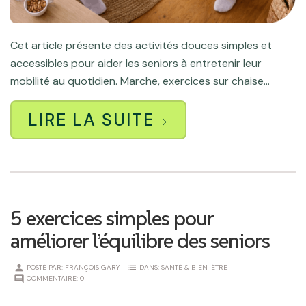
Cet article présente des activités douces simples et
accessibles pour aider les seniors à entretenir leur
mobilité au quotidien. Marche, exercices sur chaise...
LIRE LA SUITE
5 exercices simples pour
améliorer l’équilibre des seniors
person
list
POSTÉ PAR:
FRANÇOIS GARY
DANS:
SANTÉ & BIEN-ÊTRE
comment
COMMENTAIRE:
0