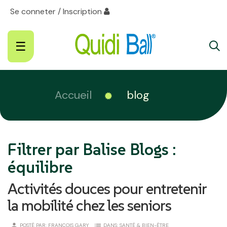
Se conneter / Inscription
Basculer
☰
la
navigation
Accueil
blog
Filtrer par Balise Blogs :
équilibre
Activités douces pour entretenir
la mobilité chez les seniors
person
list
POSTÉ PAR:
FRANÇOIS GARY
DANS:
SANTÉ & BIEN-ÊTRE