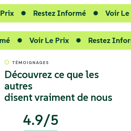
Le Prix
Restez Informé
Voir 
é
Voir Le Prix
Restez Inform
TÉMOIGNAGES
Découvrez ce que les
autres
disent vraiment de nous
4.9/5