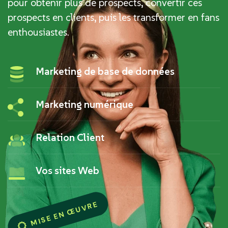
pour obtenir plus de prospects, convertir ces
prospects en clients, puis les transformer en fans
enthousiastes.
Marketing de base de données
Marketing numérique
Relation Client
Vos sites Web
MISE EN ŒUVRE